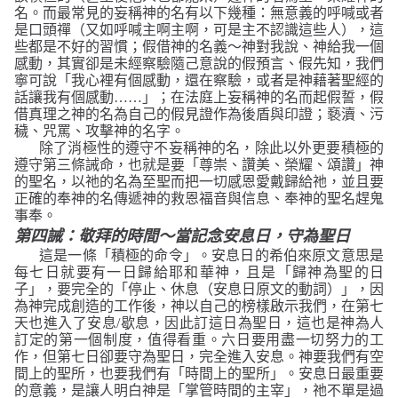
名。而最常見的妄稱神的名有以下幾種：無意義的呼喊或者
是口頭禪（又如呼喊主啊主啊，可是主不認識這些人），這
些都是不好的習慣；假借神的名義～神對我說、神給我一個
感動，其實卻是未經察驗隨己意說的假預言、假先知，我們
寧可說「我心裡有個感動，還在察驗，或者是神藉著聖經的
話讓我有個感動
……
」；在法庭上妄稱神的名而起假誓，假
借真理之神的名為自己的假見證作為後盾與印證；褻瀆、污
穢、咒罵、攻擊神的名字。
除了消極性的遵守不妄稱神的名，除此以外更要積極的
遵守第三條誡命，也就是要「尊崇、讚美、榮耀、頌讚」神
的聖名，以祂的名為至聖而把一切感恩愛戴歸給祂，並且要
正確的奉神的名傳遞神的救恩福音與信息、奉神的聖名趕鬼
事奉。
第四誡：敬拜的時間～當記念安息日，守為聖日
這是一條「積極的命令」。安息日的希伯來原文意思是
每七日就要有一日歸給耶和華神，且是「歸神為聖的日
子」，要完全的「停止、休息（安息日原文的動詞）」，因
為神完成創造的工作後，神以自己的榜樣啟示我們，在第七
天也進入了安息
/
歇息，因此訂這日為聖日，這也是神為人
訂定的第一個制度，值得看重。六日要用盡一切努力的工
作，但第七日卻要守為聖日，完全進入安息。神要我們有空
間上的聖所，也要我們有「時間上的聖所」。安息日最重要
的意義，是讓人明白神是「掌管時間的主宰」，祂不單是過