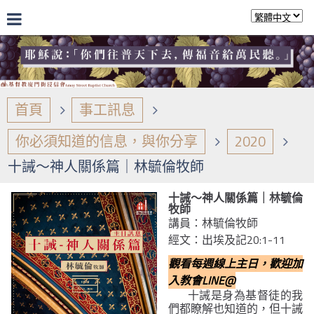
首頁
事工訊息
你必須知道的信息，與你分享
2020
十誡～神人關係篇｜林毓倫牧師
十誡～神人關係篇｜林毓倫
牧師
講員：林毓倫牧師
經文：出埃及記20:1-11
觀看每週線上主日，歡迎加
入教會LINE@
十誡是身為基督徒的我
們都瞭解也知道的，但十誡