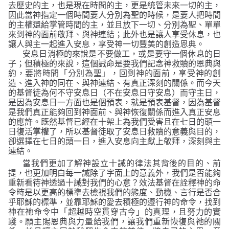
去歷史的主，也是現在時間的主，更是統管未來一切的主，
因此當神指定一個時間要人分別為聖的時候，是要人把時間
的主權還給掌管時間的主，並且放下一切、分別為聖、單單
來到神的面前敬拜、與神連結；此外也是讓人享受休息，也
讓人與主一起進入安息，享受神一切豐美的創造恩典。
安息日消極的來說是不要做工，或是要守一個休息的日
子；但積極的來說，這個誡命是要我們記念神救贖的恩典與
約，要將時間「分別為聖」，回到神的面前，享受神的創
造、進入神的同在、與神連結、有真正深刻的關係。而今天
的基督徒為何不守安息日（不在安息日守安息）而守主日，
是因為安息日一方面也是個預表，就是預表基督，因為基督
是我們真正能夠回到神面前、與神恢復關係而進入真正安息
的應許。既然基督已經在十架上為我們受害且在七日的頭一
日復活掌權了，所以基督徒取了安息日救贖的意義與目的，
卻選擇在七日的頭一日，進入安息向主獻上敬拜，深刻與主
連結。
當我們更加了解神設立十誡的律法其背後的目的、前
提，也更加明白每一誡除了字面上的意義外，我們是否能夠
重新看待神透過十誡對我們的心意？效法基督在詮釋神的命
令時是以更高的標準去檢視我們的態度、動機、言行是否合
乎耶穌的標準，並靠耶穌的愛去積極的遵行神的命令，找到
神在祂命令中「超越時空貫穿古今」的真理，且努力的實
踐。願主賜恩典與力量給我們，讓我們重新恢復與祂的關