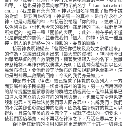
懼」與「敬畏」並遵行。神首先宣告祂榮耀的名字
「我是耶
和華」
，這也是神最早向摩西啟示的名字「
I am that (who) I
am…
」
(
我是自有永有的
)
。神以這個名字開啟了頒布十誡
的對話，是要百姓記得，神是獨一的真神、是自存永存之
神、也是可經歷的神。
神接著說祂是
「你的神」
，這表明了
以色列百姓（也包含今天的我們）都是神的子民，我們是神
所揀選的，這是一種「關係的表明」；此外，神在乎的不僅
只是群體式的關係，並要做我們「個人」的神，這是一種直
接、個人的也是終生的、順服的、委身的關係。
接著神表明祂過去
「曾經把你從埃及為奴之家領出來」
的作為，又經過紅海再出來（最大型的浸禮），神同樣今日
也藉著基督的寶血救贖我們，藉著受浸歸入主的名下，脫離
罪惡轄制不再作罪的奴僕進入光明；因此神有權柄對以色列
民頒布律法，要他們遵守所頒布的律法規範避免偏離神，這
也是對神恩典救贖的回應，今天的我們亦是如此。
神頒布十誡（律法）給已經蒙了拯救的以色列人，一方
面要屬神的子民遠避一切會得罪神的事物，另一方面用消極
的禁令提醒這個蒙恩得救的群體之積極責任。但神其實早已
知道人沒有立約與遵守約的智慧與能力，也無法完全避免錯
誤和犯罪。可是律法將我們眾人圈在罪中，告訴我們，我們
的不完美卻也彰顯出神的恩典，因為相信所應許的救主可以
得救，且這位完美的救主完全了、成就了律法的一切要求，
使我們因信稱義，就不再活在律法之下，乃活在恩典之下。
從耶穌在新約的引用和陳述更是精簡了十誡─一切律法