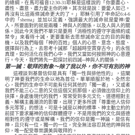
的總綱，在馬可福音
12:30-31
耶穌是這樣說的
「你要盡心、
盡性、盡意、盡力愛主你的神。其次就是說：要愛人如己。
再沒有比這兩條誡命更大的了。」
耶穌引用了申命記
6:4-6
中的「
shema
」並加以定義，強調最大的誡命就是愛神
/
愛
人，所要面對的就是兩種：神與人的關係，以及人與人的關
係。因此今天我們不單只是要用「消極性的遵守字面條約或
禁令」來看待十誡，更要重新去思想誡命定立的目的與動
機，以及我們每個「神的百姓」個人的心思、意念、態度、
選擇與行為上，去思考十誡那「超越時空貫穿古今」的永恆
真理，如何活化在我們心中，我們又當如何按照神的心意遵
行。今天，我們將先一起探討前四誡─神與人的關係。
第一誡：敬拜的對象～除了我以外，你不可有別的神
這裡談到基督信仰是具有「獨一性與排他性的」，這闡
明了神要我們的生命以祂為首位。單單順服於祂、全然忠
心，我們的生命中不可能有任何其他的「獨一者」，又或者
我們不能三心二意的又信這個又抓那個，必須做出信仰上的
抉擇。身處後現代的我們，常常受到多元文化、道德相對主
義、解構主義潮流的影響，出現了更多所謂「尊重他人信仰
多元等等」的想法，可是十誡是以神的標準、神主動立約的
前提下要求屬神的信仰群體遵守，不是用我們的文化與道德
相對性的遵守或是解構。我們的信仰是獨一神論，是信有
神，且只有一位，獨一的一位，完全無法容忍其他的神與信
仰，唯一配受尊崇讚美與敬拜的。