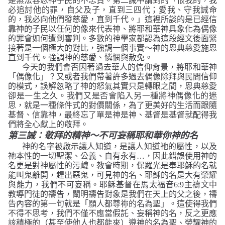
是無法容忍神子民的不忠貞。第二誡中講到的
「恨我的，我
必追討他的罪，自父及子，直到三四代；愛我、守我誡命
的，我必向他們發慈愛，直到千代。」
這裡所談的是已經信
靠神的子民以任何的像來代表神、將耶和華神具象化為偶像
的罪會如何遭到審判。多數的神學家都認為這段經文後面緊
接著是一個極大的對比，強調一個事實～神的恩典慈愛施恩
直到千代。強調神的慈愛、憐憫與赦免。
今天的我們會否因著過去華人的信仰背景，將耶和華神
「偶像化」？又或者我們帶著許多過去偶像除拜與民間信仰
的模式，誤解忽略了神的怒氣其實只是轉眼之間，恩典慈愛
卻是一生之久。我們又是否會陷入另一種將神偶像化的迷
思，就是一種條件式的對價關係，為了更美好的生活而跟隨
基督、信靠神，最終忘了單是神是神、基督是基督就配得我
們將全心獻上的敬拜。
第三誡：敬拜的精神～不可妄稱耶和華你神的名
神的名字被啟示讓人知道，是讓人知道祂的屬性，以及
祂本性的一切聖潔、公義、自有永有
…
，因此錯誤使用神的
名更是對神屬性的污衊。教會時期，保羅光是奉耶穌的名就
能叫鬼離開，趕出惡鬼，可見神的名、耶穌的名是大有榮耀
與能力，我們不可妄稱。耶穌基督在馬太福音
6:9
主禱文中
教導門徒的禱告，闡明禱告對象是我們在天上的父之後，禱
告內容的第一句就是
「願人都尊祢的名為聖」
。這使得我們
不得不思考，我們不僅不應當假託、妄稱神的名，反之更應
該積極的（甚至使他人也都能來）遵神的名為聖、榮耀神的