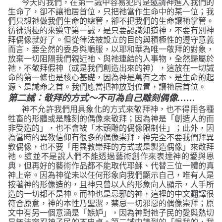
今天的我們，在第一誡中容易犯的是邀請神進入我們的
生命了，卻不讓祂居首位，只把祂當作生命中的某一位；我
們只想祂做我們生命的總管，卻不把我們的生命讓祂掌管。
彷彿消極的來遵守第一誡，是只要認識知道神，不要有別神
拜偶像就好了。但從律法被設立的目的與積極性的遵守意義
而言，要全然的委身與順服，以耶和華為唯一敬拜的對象，
放棄一切阻隔我們親近祂、與祂連結的人事物，全然歸屬於
祂，不敬拜假神（或是我們創造出來的神），這放在一切誡
命的第一條也是核心基礎，因為神是萬有之本、是生命的起
源、是誡命之首。我們應當把神放對位置，讓祂居首位。
第二誡：敬拜的方式～不可為自己雕刻偶像……
神不允許我們用具象化的方式來敬拜神，也不得用各種
牲畜的形體或是雕刻的偶像來敬拜；因為神是「創造人的而
非受造的」，也不會被「木頭雕的偶像限制住」；此外，因
為當時的異教信仰有很多的偶像崇拜，神完全不要我們拜異
教偶像，也不要「用異教崇拜的方式或是製造偶像」來敬拜
祂。這並不是說人們不能透過藝術創作來表達神的愛與恩
典，但再好的藝術作品都不能取代耶穌、代替三位一體的真
神上帝。因為神從未以任何形象向我們顯示自己，唯有人是
按著神的形像造的，且神只曾以人的形象向人顯示，人手所
造的一切都不是神。而神也是忌邪的神，這裡的中文翻譯很
符合原意，神的本性乃聖潔，禁忌一切邪惡的偶像崇拜；原
文中有另一個意涵是「嫉妒」，因為神對祂子民的愛與熱切