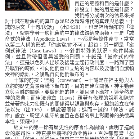
真正的意義和目的是什麼？
神設立十誡的用意是什麼？
我們將分成兩次的信息來探
討十誡在新舊約的真正意涵以及超越時代的真理與意義。十
誡的原文「十句
/
段話」（出
34:28
），也是神所頒布的「律
法」，聖經學者一般把舊約中的律法歸納成兩類，一是「誡
命式的律法（
Apodictic Laws
）」～都是無條件命令，常常
以第二人稱的形式「你應當
/
你不可」起首；另一類是「案
例式律法（
Case Laws
）」～針對特殊的狀況、條件與案
例，並且附帶但書與當受的刑罰。十誡是「誡命式的律
法」。這是以色列人出埃及後建立起行政制度，一路到了西
乃曠野的時候，神向他們重申立約的內容以及要他們自潔領
受神的話語，之後親自向他們頒布的。
十誡的前提：盟約（
convenant
）─十誡是在神主動與人
立約的歷史背景架構下頒布的，目的是建立關係，神主動建
立與百姓的關係，要做他們的神，並且賜下應許，這全然是
神的恩典；而律法典章（
Laws
）藉著有條理的說明和陳述
並帶著約束力使既有的關係得以調整與永存。盟約設立在律
法以先（出
19:5
），述說著關係；進而十誡的「律法、誡
命」設立，盼望人能守約並且在各樣的事上彰顯神的美德與
本性、榮耀神。
經文中的第一節有歷史性的序言作為開頭，說明了這誡
命的嚴肅性，神直接地將祂的命令傳達，百姓都應當「恐