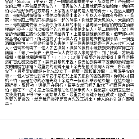
會說
「
Shalom
」
(
平安
)
，建了一個壇耶和華賜平安，所以這位上帝是賜平
安的上帝。基甸原是害怕的，一個害怕的人上帝就把平安加給你，他的害
怕可以從好多的地方來看，上帝說固然基甸是大能的勇士，可是這大能的
勇士是經過討價還價、懼怕以後蛻變出來的，所以人不論你有多微小、貧
窮，當你跟上帝的同在連結在一起的時候，你就是蒙大恩的人、大能的勇
士，你就能夠去做上帝要你所做困難的事情。基甸第一個害怕的是在酒醡
裡面打麥子，就可以知道他的心裡是多麼怕米甸人，第二個害怕，當上帝
告訴他說回去將你父親的邱壇給拆了，上帝要訓練他的勇敢，但聖經中有
寫基甸心裡害怕，所以還找了十個僕人晚上偷偷地去做這個事情，一個是
酒醡的害怕，一個是拆偶像的害怕。第三個害怕就是帶三百人去攻打米甸
人，但當基甸帶了一個人先去探營，探營的過程中就聽到營裡的軍隊正在
講論，
「做了一個夢，夢見一個大麥餅滾入米甸營中，到了帳幕，將帳幕
撞倒，帳幕就翻轉傾覆了。」
(
士
7
：
13)
聽了這夢之後就知道上帝真是將
這群百姓都交給我了。請問對基甸來說，從害怕到得著平安他的過程最重
要的關鍵在哪裡？最重要的關鍵不是上帝先幫他將米甸人除去，所以他平
安了，最重要的關鍵在他先設立了一個壇，耶和華沙龍，上帝賜平安的
壇，一個人從害怕到得平安不是在於上帝先把你的困難挪開，你的心才開
始不怕，而是在你的心裡先為上帝建立一個耶和華沙龍祭壇，在這祭壇上
親近祂、敬拜祂，與祂同在同行，這平安就已經先取代了裡面原有的害
怕，而在下一步才是上帝繼續幫助他除掉米甸人，從這當中我們去思想，
要使我們真正得平安、開始蒙大福，最重要的關鍵不是在教改、經改，最
重要的是靈改，就是我們靈裡是否有先改正過來，使人的心先歸向耶和
華。