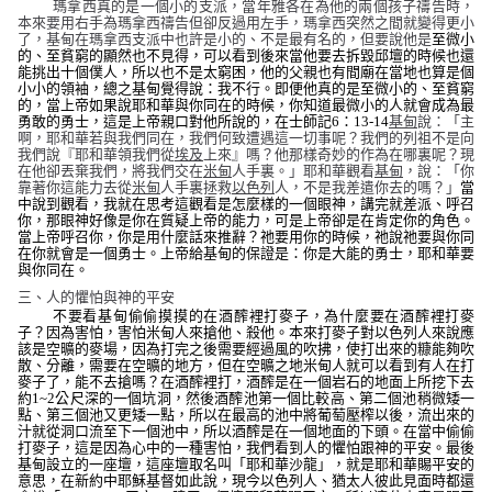
瑪拿西真的是一個小的支派，當年雅各在為他的兩個孩子禱告時，
本來要用右手為瑪拿西禱告但卻反過用左手，瑪拿西突然之間就變得更小
了，基甸在瑪拿西支派中也許是小的、不是最有名的，但要說他是
至微小
的、至貧窮的顯然也不見得，可以看到後來當他要去拆毀邱壇的時候也還
能挑出十個僕人，所以也不是太窮困，他的父親也有間廟在當地也算是個
小小的領袖，總之基甸覺得說：我不行。即便他真的是至微小的、至貧窮
的，當上帝如果說耶和華與你同在的時候，你知道最微小的人就會成為最
勇敢的勇士，這是上帝親口對他所說的，在士師記
6
：
13-14
基甸
說：「主
啊，耶和華若與我們同在，我們何致遭遇這一切事呢？我們的列祖不是向
我們說『耶和華領我們從
埃及
上來』嗎？他那樣奇妙的作為在哪裏呢？現
在他卻丟棄我們，將我們交在
米甸
人手裏。」耶和華觀看
基甸
，說：「你
靠著你這能力去從
米甸
人手裏拯救
以色列
人，不是我差遣你去的嗎？」
當
中說到觀看，我就在思考這觀看是怎麼樣的一個眼神，講完就差派、呼召
你，那眼神好像是你在質疑上帝的能力，可是上帝卻是在肯定你的角色。
當上帝呼召你，你是用什麼話來推辭？祂要用你的時候，祂說祂要與你同
在你就會是一個勇士。上帝給基甸的保證是：你是大能的勇士，耶和華要
與你同在。
三、人的懼怕與神的平安
不要看基甸偷偷摸摸的在酒醡裡打麥子，為什麼要在酒醡裡打麥
子？因為害怕，害怕米甸人來搶他、殺他。本來打麥子對以色列人來說應
該是空曠的麥場，因為打完之後需要經過風的吹拂，使打出來的糠能夠吹
散、分離，需要在空曠的地方，但在空曠之地米甸人就可以看到有人在打
麥子了，能不去搶嗎？在酒醡裡打，酒醡是在一個岩石的地面上所挖下去
約
1~2
公尺深的一個坑洞，然後酒醡池第一個比較高、第二個池稍微矮一
點、第三個池又更矮一點，所以在最高的池中將葡萄壓榨以後，流出來的
汁就從洞口流至下一個池中，所以酒醡是在一個地面的下頭。在當中偷偷
打麥子，這是因為心中的一種害怕，我們看到人的懼怕跟神的平安。最後
基甸設立的一座壇，這座壇取名叫「耶和華沙龍」，
就是耶和華賜平安的
意思，在新約中耶穌基督如此說，現今以色列人、猶太人彼此見面時都還