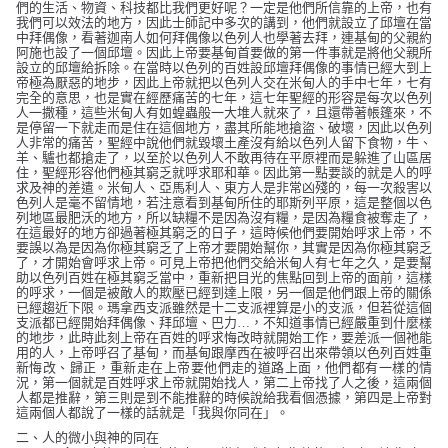
們的生活、物資、科技都比我們更好呢？一定是他們所信靠的上帝，也有
我們可以效法的地方，因此士師記中多次的講到，他們就設立了邱壇在當
中拜偶像，看著迦南人如何拜偶像以色列人也學著去拜，連基甸的父親約
阿施也設了一個邱壇。因此上帝要基甸首要做的第一件事就是將他父親所
設立的邱壇給拆除。在當時以色列的百姓設邱壇拜偶像的事情已經大到上
帝極為厭惡的地步，因此上帝就把以色列人交在米甸人的手中七年，七有
完全的意思，也是實在經歷痛苦的七年，這七年聖經的形容是每次以色列
人一撒種，這些米甸人有如蝗蟲般一大堆人就來了，且還帶著帳篷來，不
是停留一下就走而是住在這個地方，盡其所能地搶盜、破壞，因此以色列
人非常的痛苦，聖經中說他們就毀壞土產沒有給以色列人留下食物，牛、
羊、驢也都搶走了，以至於以色列人不敢再待在平原裡而是躲進了山區居
住，聖經形容他們極其窮乏就呼求耶和華。因此第一點要談的就是人的呼
求及神的差遣。米甸人、亞馬利人、東方人是非常凶殘的，每一次殺害以
色列人是毫不留情地，若注意看到基甸所住的耶斯列平原，這是整個以色
列地區最肥沃的地方，所以缺糧不是因為沒有糧，是因為糧食被奪走了，
在這最好的地方卻過著極其窮乏的日子，這時候他們要開始呼求上帝，不
要誤以為是因為你極其窮乏了上帝才要開始幫你，其實是因為你極其窮乏
了，才開始會呼求上帝。可見上帝把他們交給米甸人有七年之久，是要幫
助以色列百姓在極其窮乏當中，重新把目光的焦點回到上帝的面前，這樣
的呼求，一個是被敵人的欺壓已經到達上限，另一個是他們跟上帝的關係
已經趨近下限。瑪拿西支派雖然是十二支派裡算是小的支派，但若從這個
支派都已經開始拜偶像、拜邱壇、巴力
…
，不知道事情已經嚴重到什麼樣
的地步，此時此刻上帝在百姓的呼求悔改時就開始工作，要差派一個祂能
用的人，上帝呼召了基甸，而基甸跟摩西在被呼召出來帶領以色列百姓重
新悔改、歸正，重新走在上帝要他們走的道路上面，他們都有一樣的情
況，第一個就是百姓呼求上帝就開始找人，第二上帝找了人之後，這兩個
人都是推辭，第三則是到不能推辭的時候說給我看個憑據，第四是上帝對
這兩個人都說了一樣的話就是「我與你同在」。
二、人的微小與神的同在