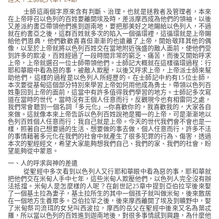
士師這兩個字原來含有判斷、治理，也就是拯救者及管理者，本來
在上帝呼召以色列的百姓要離開埃及時，差派摩西成為他們的領袖，以後
又差派約書亞帶領他們進到迦南地，要把那美好之地賜給以色列人，不過
就在約書亞之後，這群百姓就多次的陷入一個循環裡，這循環就是上帝賜
給他們恩典，他們歡歡喜喜但漸漸的也遠離了上帝，開始敬拜其他的偶
像，以至於上帝就將以色列百姓交在當地附近強盛的敵人面前，使他們受
到許多的欺凌，百姓經過了一段時間非常的窮乏、痛苦，而後又開始呼求
上帝，上帝就選召一位士師帶領他們。士師記大概就在這樣循環過程：行
耶和華眼中看為惡的事，被敵人欺壓，以後又呼求上帝，上帝派士師來幫
助他們，這樣的過程是以色列人所經歷的。在士師記中約有
15
位士師，
本次要從基甸這個部分特別來學習上帝如何用他成為勇士，帶領以色列百
姓重回到上帝的面前，這當中有許多值得我們學習的地方。士師記多次寫
道在當時的世代，當時沒有王個人任意而行，反觀現今也有相雷同之處，
我們常會聽到一個名詞「多元化」─你喜歡你的，我喜歡我的，大家各自
來做。這就像本來上帝告訴以色列百姓說祂是獨一的上帝，可是漸漸地以
色列百姓個人任意而行：我自己就是上帝。今天的世代我們會不會也是一
樣，照著自己想要過的生活、想要做的事去做，個人任意而行，許多不法
的事情藉著多元化在我們的社會中就產生了很多犯罪的行為、傷害，透過
本次的聖經經文，希望大家能夠想我們自己、我們的家、我們的社會，盼
望能夠從中蒙恩。
一、人的呼求與神的差遣
從聖經中多次看到以色列人又行耶和華眼中看為惡的事，耶和華就
把他們交在米甸人手中七年，這些米甸人欺壓他們，以色列人完全沒有辦
法抵擋。米甸人是怎麼樣的人呢？在創世記
25
章中提到亞伯拉罕後來娶
了一個基土拉為妻子，基土拉所生的其中一個孩子就叫做米甸，後來散居
在一個地方生養眾多。亞伯拉罕之後，後來摩西離開了埃及到曠野中，娶
了米甸祭司流珥的女兒叫西波拉，摩西的岳父在聖經中後來又名為葉忒
羅，所以當以色列的百姓進到迦南地後，對很多事情感到興趣，為什麼他