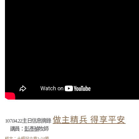
做主精兵 得享平安
107.04.22
主日信息摘錄
講員：
彭彥禎
牧師
經文：士師記六章1-24節