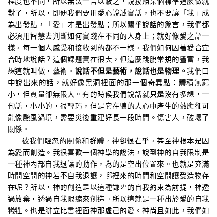
程度也不同，所以無法一言以蔽之，說按照某個標準這麼做就
對了，所以，即便我們要用愛心說誠實話，也不要讓
「我」成
為出
發點，「愛」才是出發點；所以關乎說話的箴言，我們都
必須用智慧去判斷如何實踐在不同的人身上；就好像愛之語一
樣，每一個人感受和接收到的都不一樣，我們如何因著愛合宜
合時地說話？這個課題實在很大，但這麼跳脫常規的豐富，我
想這就叫做，藝術。
說話不但是藝術，說話也是物理。
我們口
中說出來的話，就好像黑洞裡面的那一個奇異點：體積無窮
小，但質量卻無限大。有的時候我們說話就
只是
沒有多想，一
句話，小小的，很輕巧，但是它在聽的人心中產生的效應卻可
能像颱風過境，需要災後重建好長一段時間。
傷害人，破壞了
關係。
被我們輕忽的關係和群體，神卻很在乎，甚至神根本是因
為愛而創造。我很喜歡一個神學的說法，說到神的自我限制是
一種神內部自我退讓的動作，為的是空出位置來。也就是充滿
時間空間的神若不自我退讓，哪裡來的時間和空間讓受造物存
在呢？所以，神的創造是以這種謙卑的自我約束為前提，神透
過放棄，透過自我限縮來創造。所以這就是一種出於愛的自我
犧牲。也是腓立比書裡面神那虛己的愛。神尚且如此，我們如