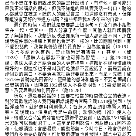
己而不想在乎我們說出來的話是什麼樣子。有時候，那可能只
是我正常講話的模式，但我不知道的是其實我話一出口，聽的
人都感覺在被罵。聽的人的感受會是：知道你沒有惡意，但你
難道沒有更好的表達方式嗎？這些都是我
20
多年來的自省。
還有的時候，我們就是想要講上個兩句。有沒有過小組聚
集在一起，當其中一個人分享了些什麼，其他人就群起而教
之？無論如何，我想這反映出如果每一個人都這麼不同，那在
說話這件事的操練上其實也會是不一樣的。比如剛剛說到，有
不愛說話的，我常覺得這種特質真好，因為箴言說（
10:19
）
「多言多語難免有過；禁止嘴唇是有智慧。」
甚至，（箴
17:28
）
「愚昧人若靜默不言也可算為智慧
…
。」
箴
29:20
也
說：愚昧人還比言語急躁的人更有指望。這都是在說謹慎說話
是好的。但這卻也不是叫我們乾脆都不要說話了，而是要說在
那個對的當口，不要急著就把話非要說出來，而是，先聽！箴
18:13
未曾聽完先回答的，便是他的愚昧和羞辱
。不要急著講自
己想講的話，因為箴
18:2
愚昧人不喜愛明哲，只喜愛顯露心
意
。乃要思量該如何回答。（箴
15:28
）
所以，還是要說話的！是要在恰當的時間做合宜的表達。
對於喜歡說話的人我們有把話說得合宜嗎？箴
12:18
還說到，
說
話浮躁的，
就好像用利劍傷人；
智慧人的舌頭卻為醫人的良
藥
。又說
箴
15:4
溫良的舌是生命樹；乖謬的嘴
（卻）
使人心
碎。
得體又合時宜的發言恐怕還得學習忍耐，因為箴
25:15
說
恆
常忍耐可以勸動君王
…。甚至是控制怒氣，因為箴
15:1
回答柔
和，使怒消退；言語暴戾，觸動怒氣。
今時今日，箴言仍然給
我們許多重要的提醒。可是我們確實也會發現，箴言中對於怎