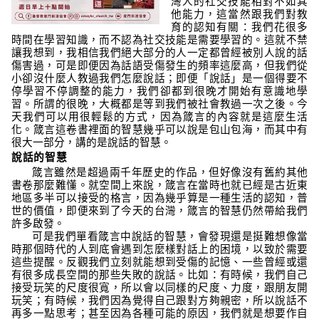
灣人的社交技能相對不如其
他能力，這當然跟我們對教
育的認知有關：我們花很多
時間在學習知識，而不認為社交技能是需要學習的。這就不禁
讓我想到，我相信我們絕大部分的人一定都曾經被別人說的話
傷害過，可是即便因為話語受傷發生的頻率這麼高，但我們從
小卻沒什麼人教過我們怎麼說話；即便「說話」是一個得要不
停學習不停調整的能力，我們卻都到很晚才開始有意識地學
習。所謂的很晚，大概都是等到我們被社會教過一次之後。今
天我們可以用很輕鬆的方式，因為箴言的內容就是這麼生活
化。箴言這卷書裡面的智慧幾乎可以說是包山包海，而其中有
很大一部分，講的是說話的智慧。
說話的智慧
箴言雖然是超過兩千年歷史的作品，但好像沒有舊約其他
書卷那麼難懂。就空間上來說，箴言在當時也就已經是古近東
地區多半可以接受的格言，因為幾乎算是一種生活的認知，普
世的價值，即便來到了今天的台灣，箴言的智慧仍然帶給我們
許多啟發。
可是我們單看箴言中說話的智慧，會發現還是挺難想像當
時那個時代的人到底會遇到怎麼樣對話上的困境，以致於需要
這些提醒。反觀我們立刻就能想到受傷的記憶、一些曾經或還
有很多成長空間的那些失敗的說話。比如：有時候，我們自己
接受玩笑的尺度很寬，所以會以同樣的尺度、力度，跟朋友開
玩笑；有時候，我們因為覺得自己跟對方夠親密，所以說話不
再多一點思考；甚至因為各種可能的原因，我們就是想要作自