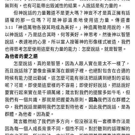
無到有，也有可能帶出毀滅性的結果。人說話是有力量的。
但神說話的力量難道不是更大嗎？神豈不才是真正擁有話
語權的那一位嗎？可是神卻溫柔地使用這力量。傳道書
3:11
「神造萬物各按其時成為美好
。
」
神造萬物是用說的，所
以神說話，乃是話合其時，何等美好。神思考，然後神以智慧
說話，表達祂的心意，所以當人按著神的形像樣式被造，我們
也得思考怎麼使用這麼有力量的能力：怎麼說話，就是智慧。
為他者的愛之語
怎麼說話，真的是智慧，因為人跟人實在是太不一樣了，
而且說話除了要像金蘋果落在銀網子裡，也絕對包含在合適的
時候有能力提出勸誡，這怎麼可能有辦法把話
講到絕對的
妥貼
呢？可是，即使是這麼樣的不容易；即使好好說話，把話說好
要實行起來實在是千頭萬緒；箴言對我們的提醒多如牛毛，但
我們有一個共識，那就是把握愛為原則。
因為
我們活在群體之
中，我們說話是顯明我們怎麼對待他者，因此我們說話，是為
群體，為他者，因為愛。
箴言雖然給了我們許多方向，但沒辦法有一套標準作法是
因為每一個人成長背景不同，個性不同，對於聽到的話理解的