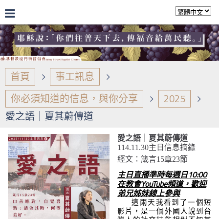
首頁
事工訊息
你必須知道的信息，與你分享
2025
愛之語｜夏其蔚傳道
愛之語｜夏其蔚傳道
114.11.30主日信息摘錄
經文：箴言15章23節
主日直播準時每週日10:00
在教會YouTube頻道，歡迎
弟兄姊妹線上參與
這兩天我看到了一個短
影片，是一個外國人說到台