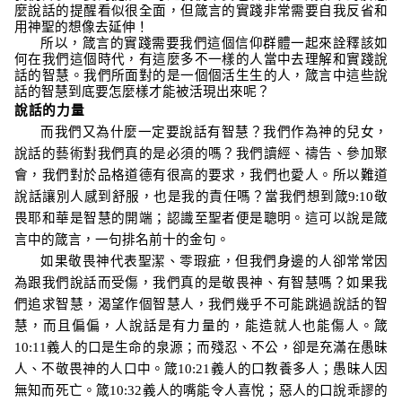
麼說話的提醒看似很全面，但箴言的實踐非常需要自我反省和
用神聖的想像去延伸！
所以，箴言的實踐需要我們這個信仰群體一起來詮釋該如
何在我們這個時代，有這麼多不一樣的人當中去理解和實踐說
話的智慧。我們所面對的是一個個活生生的人，箴言中這些說
話的智慧到底要怎麼樣才能被活現出來呢？
說話的力量
而我們又為什麼一定要說話有智慧？我們作為神的兒女，
說話的藝術對我們真的是必須的嗎？我們讀經、禱告、參加聚
會，我們對於品格道德有很高的要求，我們也愛人。所以難道
說話讓別人感到舒服，也是我的責任嗎？當我們想到箴
9:10
敬
畏耶和華是智慧的開端；認識至聖者便是聰明。
這可以說是箴
言中的箴言，一句排名前十的金句。
如果敬畏神代表聖潔、零瑕疵，但我們身邊的人卻常常因
為跟我們說話而受傷，我們真的是敬畏神、有智慧嗎？如果我
們追求智慧，渴望作個智慧人，我們幾乎不可能跳過說話的智
慧，而且偏偏，人說話是有力量的，能造就人也能傷人。箴
10:11
義人的口是生命的泉源；
而殘忍、不公，卻是充滿在愚昧
人、不敬畏神的人口中。箴
10:21
義人的口教養多人；愚昧人因
無知而死亡。
箴
10:32
義人的嘴能令人喜悅；惡人的口說乖謬的