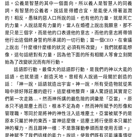
話。
公義是智慧的其中一個面向，所以義人是智慧人的同義
詞。有智慧的公義者，說話是得體合宜，是能使人得著滋潤
的！相反，愚昧的惡人口所說的話，也有他的力量，就是死亡
的力量。人說話是有力量的，當人在婚禮上說出我願意，那不
是只是三個字，而是他的口表達他的意志，而他的意志將帶領
他行出這個終身誓約所承諾的一切行動；當一個
CEO
，在會議
上說出「什麼樣什麼樣的狀況
必須有所改變」，我們就都能想
像，這句話絕對有力量，因為他下面的所有相關人等會立刻開
始為了改變狀況而有所行動。
話語即行動。最偉大的話語即行動，是我們的神以大能的
話語，也就是道，創造天地。曾經有人說過一段關於創造的
話：「神一說，話語就造出宇宙。神一說，所有受造物就從黑
暗中排好隊莊嚴的遊行，這麼樣地整齊，讓人驚訝這其實是它
們第一次走路…。然而神所講的最危險的詞彙是「亞當」。原
本只不過是塵土而已，根本不足為奇，然而神所賦予的形像和
管理職，等同於是將神的神性注入這堆塵土，亞當被賦予的是
原本只屬於神的東西。當神這麼做，這塵土將行使原本只屬於
神的權力，而且跟神一樣：不是靠揮動拳頭而是使用舌頭。」
是神賦予了我們這樣的能力。說話，使我們既有可能讓事情從