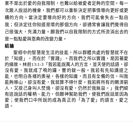
果不是出於愛的自我限制，也難以給被愛者足夠的空間。每一
次跟人說話的機會，我們都可以重新決定把事情導向更好或更
糟的方向。當決定要導向好的方向，我們可能會失去一點自
我；但決定往你知道是壞的那個方向，卻通常會讓我們覺得自
己很強大，充滿力量。願我們以自我限制的方式所流淌出去的
是一點點愛與恩典的改變力量。
結論
聖經中的智慧是生活的技能，所以群體共處的智慧就不在
於「知道」，而在於「實踐」。而我們之所以實踐，是因著愛
的緣故。林前
13:1-3
「我若能說萬人的方言，並天使的話語，卻
沒有愛，我就成了鳴的鑼，響的鈸一般。我若有先知講道之
能，也明白各樣的奧祕，各樣的知識，而且有全備的信，叫我
能夠移山，卻沒有愛，我就算不得什麼。我若將所有的賙濟窮
人，又捨己身叫人焚燒，卻沒有愛，仍然於我無益。」
我們縱
有這說話的權柄、能力，但願神幫助我們，使我們說話是因為
愛；使我們口中所說的成為真正的「為了愛」的語言，愛之
語。