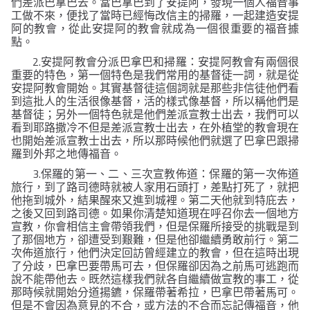
們差派巴拿巴去。當巴拿巴到了安提阿，發現一個人福音事
工做不來，便找了當時已經悔改信主的掃羅，一起建造安提
阿的教會，從此安提阿的教會就成為一個很重要的福音據
點。
2.
安提阿教會分派巴拿巴和掃羅：安提阿教會有兩個很
重要的特色，第一個特色是我們常用的基督徒一詞，就是從
安提阿教會開始。其實基督徒這個詞就是那些非信徒他們看
到這批人的生活很像基督，活的樣式像基督，所以稱他們是
基督徒；另外一個特色就是他們差派宣教士出去，我們可以
看到耶路撒冷不但是差派宣教士出去，在外植堂的教會現在
也開始差派宣教士出去，所以那時候他們就選了巴拿巴跟掃
羅到外邦之地傳福音。
3.
保羅的第一、二、三次宣教佈道：保羅的第一次佈道
旅行，到了路司德時就被人家用石頭打，差點打死了，就把
他拖到城外，結果醒來又進到城裡。第二天他就到特庇去，
之後又回到路司德。如果你清楚知道現在呼召你去一個地方
宣教，你會相信主會帶領我們，但是保羅所接受的挑戰是到
了那個地方，卻遭受到艱難，但是他卻繼續勇敢前行。第二
次佈道旅行，他們決定回訪曾經建立的教會，但在這時出現
了分歧，巴拿巴要帶馬可去，但保羅卻因為之前馬可逃跑而
說不能帶他去。既然這樣我們就各自繼續做宣教的事工，從
那時候就開始分道揚鑣，保羅帶著希拉，巴拿巴帶著馬可。
但是不會因為意見的不合，或方法的不合而忘記傳福音，他