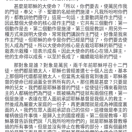
甚麼是耶穌的大使命
？
「所以，你們要去，使萬民作我
的門徒，奉父、子、聖靈的名給他們施浸。凡我所吩咐你們
的，都教訓他們遵守」
這是一句話，主要動詞是作主門徒，
因此整個大使命的核心是作主門徒，它共有三個動作：第一
個動作是去，第二個動作是施浸，第三個是教訓。用另外一
種方式來說明大使命，常常我們講說作主門徒，好像是我來
作主門徒，但耶穌的命令是你們已經是門徒了，你們要去使
別人成為門徒。所以大使命的核心是去栽培耶穌的新門徒。
栽表示栽種，培表示成長。因此大使命的核心在領人歸主，
他的生命得以成長，以至於長成了，繼續栽培新的門徒。
那對象是誰
？
對象是萬民，兩千年前耶穌呼召十二門
徒，他們都是猶太人，耶穌也曾經差遣七十個人出去，基本
上那個時代還都是猶太人。但當馬太福音寫到後面，耶穌基
督的使命已經涵蓋全世界所有的人。那任務是甚麼
？
只要是
神的兒女，我們都是耶穌基督的門徒。從使徒行傳來看剛信
主的人都稱他們為門徒。既被稱為門徒就有兩個任務，第一
個是施浸，表達在眾人面前承認耶穌基督是我個人的救主，
然後成為屬靈大家庭的一份子，再更廣闊就是成為神國度裏
面的人。我們在眾人面前承認自己的信仰，這樣做是奉主的
權柄做這件事情，是歸入主的國度裡面。第二個是教導，耶
穌基督告訴我們說
「凡我所吩咐你們的」
就是耶穌基督教導
過的所有事情。但是並沒有停止在教導的部分，還有個最終