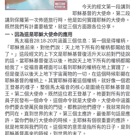
今天的經文第一段講到
耶穌基督的大使命，第二段
講到保羅第一次佈道旅行時，他是如何實踐耶穌的大使命。
既然我們有計畫要植堂，就從三個方面跟各位分享。
一、
因為這是耶穌大使命的應用
馬太福音
28:18-20
共涵蓋三個信息：第一個是得權柄，
「耶穌進前來，對他們說：天上地下所有的權柄都賜給我
了。」
這段經文的上下文是耶穌基督復活升天以前對門徒說
的話，當耶穌基督復活以後，祂說天上地下所有的權柄都賜
給我了。從福音書裡面可以看到耶穌的權柄在地上實踐了，
但是復活以後天上地下宇宙萬物的一切，在這個時候彰顯在
耶穌基督的權柄上。其實耶穌得著這個權柄，就好像一個君
王登基的樣子，整個馬太福音的核心是圍繞在耶穌基督是
王。第二個大使命，既然這位君王登基了，祂要對所有的官
員子民發布一個命令，這個命令就是大使命，大使命中涵蓋
你們要去使萬民做我的門徒，都教訓他們遵守，我就常與你
們同在，直到世界的末了。第三個主應許，最後那句話是應
許，當你們執行大使命的時候，主耶穌有個很重要的應許，
就是祂常與我們同在。這個常的意思是指所有的日子，是到
耶穌基督再來的時候，到世界的末了。