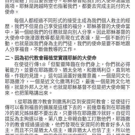
目的是聽了而且要去遵守。耶穌基督給我們的大使命涵蓋這
兩項，耶穌是跨越時空也指著我們，都要去完成主託付的大
使命。
每個人都經過不同形式的接受主成為我們個人救主的經
歷，我們不但是自己享受這樣的福分，耶穌基督的大使命當
中，第一個給我們的任務就是向別人分享。因此耶穌基督的
大使命中施浸跟教導都是用現在式表達，是一個不斷的行
動，也就是說我們身為主的門徒，我們的使命是要不斷地跟
人分享福音，不斷做教導的工作。
二、
因為初代教會藉植堂實踐耶穌的大使命
1:8
在使徒行傳
「但聖靈降臨在你們身上，你們就必得
著能力，並要在耶路撒冷、猶太全地，和撒瑪利亞，直到地
極，作我的見證。」
這句話涵蓋好幾層意義，一個是同文化
耶路撒冷，一個是近文化撒瑪利亞，最後一個是跨文化地
極，就是外邦人之地。也就是耶穌基督不但是把大使命賜下
來，也把策略講出來。
1.
從耶路撒冷教會到撒馬利亞到安提阿教會：從使徒行
傳可以看到福音的擴展是這樣下去的。前幾章看到在耶路撒
冷的弟兄姊妹都不要出去，只要待在耶路撒冷就好。自從司
提反為主殉道以後，第八章上帝親自動工打散他們，耶路撒
冷的教會經過逼迫後，他們發現在安提阿的教會好多人信
主，而且不只是猶太人信主，連非猶太人也信了主，所以他