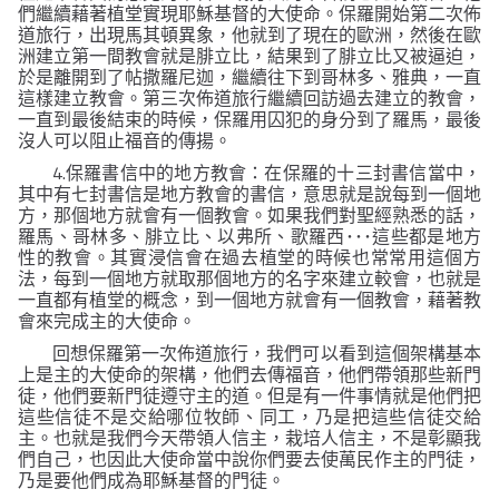
們繼續藉著植堂實現耶穌基督的大使命。保羅開始第二次佈
道旅行，出現馬其頓異象，他就到了現在的歐洲，然後在歐
洲建立第一間教會就是腓立比，結果到了腓立比又被逼迫，
於是離開到了帖撒羅尼迦，繼續往下到哥林多、雅典，一直
這樣建立教會。第三次佈道旅行繼續回訪過去建立的教會，
一直到最後結束的時候，保羅用囚犯的身分到了羅馬，最後
沒人可以阻止福音的傳揚。
4.
保羅書信中的地方教會：在保羅的十三封書信當中，
其中有七封書信是地方教會的書信，意思就是說每到一個地
方，那個地方就會有一個教會。如果我們對聖經熟悉的話，
羅馬、哥林多、腓立比、以弗所、歌羅西
･･･
這些都是地方
性的教會。其實浸信會在過去植堂的時候也常常用這個方
法，每到一個地方就取那個地方的名字來建立較會，也就是
一直都有植堂的概念，到一個地方就會有一個教會，藉著教
會來完成主的大使命。
回想保羅第一次佈道旅行，我們可以看到這個架構基本
上是主的大使命的架構，他們去傳福音，他們帶領那些新門
徒，他們要新門徒遵守主的道。但是有一件事情就是他們把
這些信徒不是交給哪位牧師、同工，乃是把這些信徒交給
主。也就是我們今天帶領人信主，栽培人信主，不是彰顯我
們自己，也因此大使命當中說你們要去使萬民作主的門徒，
乃是要他們成為耶穌基督的門徒。