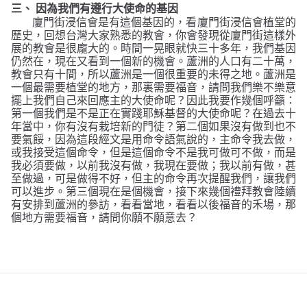
三、
因為我們有遵行大使命的基因
廈門街浸信會是有這個基因的，看廈門街浸信會植堂的
歷史，回想台灣大家熟悉的教會，你會發現從廈門街這樣外
展的教會是很龐大的。時間一晃眼就快三十多年，我們基因
仍然在，現在又看到一個新的機會。蘆洲的人口有二十萬，
教會只有十間，所以蘆洲是一個很重要的未得之地。蘆洲是
一個最需要植堂的地方，那裏需要福音，請問我們樂不樂意
擺上我們自己來回應主的大使命呢
？
因此我要作幾個呼籲：
第一個我們是不是正在實踐耶穌基督的大使命呢
？
在過去十
年當中，你有沒有栽培新的門徒
？
第二個如果沒有做到也不
要氣餒，因為這段經文是用命令語氣說的，主命令我去做，
或我接受這個命令，但是這個命令不是我可做可不做，而是
我必須要做，以前我沒有做，我現在要做；我以前有做，甚
至做過，可是做得不好，但主的命令再次提醒我們，讓我們
可以進步。第三個現在是個機會，接下來幾個禮拜教會陸續
有安排到蘆洲的參訪，看看當地，看看以後福音的禾場，那
個地方需要福音，請問你願不願意去？