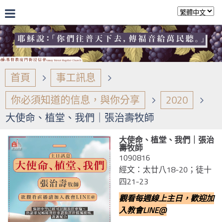
首頁
事工訊息
你必須知道的信息，與你分享
2020
大使命、植堂、我們｜張治壽牧師
大使命、植堂、我們｜張治
壽牧師
1090816
經文：太廿八18-20；徒十
四21-23
觀看每週線上主日，歡迎加
入教會LINE@