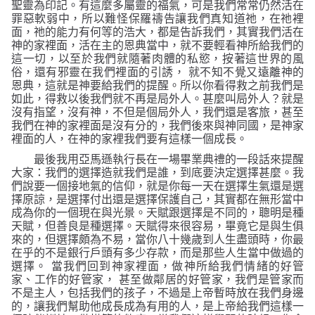
聖靈為印記。有這麼多屬靈的福氣，可是我們常常仍然活在
罪惡軟弱中，所以難怪保羅禱告讓我們真知道祂，在祂裡
面，祂的能力有何等的浩大，都是告訴我們，其實我們活在
神的家裡面，活在主的恩典當中，就不要輕看神所給我們的
這一切，以至於我們就隨著肉體的私慾，按著這世界的風
俗，還有邪靈在我們裡面的引誘，
就不知不覺又遠離神的
恩典，這就是神要給我們的提醒。所以你看得救之前我們是
如此，得救以後我們就不再是局外人。甚麼叫局外人
？
就是
沒有指望，沒有神，不但是個局外人，我們還是客旅，甚至
我們在神的家裡面是沒有分的，我們後來與神同國，是神家
裡面的人，在神的家裡我們要有這樣一個成長。
最後我用亞馬遜執行長在一場畢業典禮的一段話來提醒
大家：我們的選擇造就我們是誰，到底要決定選擇甚麼。我
們說要一個接地氣的信仰，就是你每一天在選擇生氣還是選
擇原諒，是選擇付出還是選擇保護自己，其實都在無形當中
成為你的一個現在與光景。天賦跟選擇是不同的，聰明是種
天賦，但善良是種選擇。天賦得來很容易，畢竟它是與生俱
來的，但選擇頗為不易，當你八十幾歲到人生盡頭時，你最
在乎的不是銀行戶頭有多少存款，而是那些人生當中做過的
選擇。
當我們回到神家裡面，做神所給我們情緒的好管
家、工作的好管家，
甚至做鄰居的好管家，我們是管家而
不是主人，包括我們的孩子，不過是上帝暫時放在我們身邊
的，讓我們幫助他成長成為有用的人，是上帝給我們這樣一