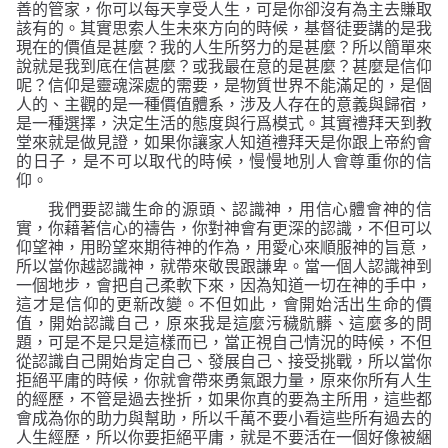
善的管家，你可以每天享受人生，可是你卻沒有為主去賺取
該有的。其實思索人生未來方向的時候，基督徒要講的是我
現在的價值是甚麼？我的人生所努力的是甚麼？所以簡單來
說就是我到底在信甚麼？或我最在意的是甚麼？甚麼是信仰
呢
？
信仰是靈魂深處的需要，是物質世界不能滿足的，是個
人的、主觀的是一種價值體系，涉及人存在的意義與歸宿，
是一種選擇，決定生活的態度與行爲模式。其實禮拜天到教
堂來就是做見證，如果你讓家人知道禮拜天是你跟上帝約會
的日子，是不可以取代的時候，慢慢地別人會尊重你的信
仰。
我們要認識生命的源頭、認識神，用信心體會神的信
實，你藉著信心的禱告，你對神會有更深的認識，不但可以
仰望神，用盼望來期待神的作為，用愛心來順服神的旨意，
所以當你越認識神，就帶來敬畏跟謙卑。當一個人認識神到
一個地步，會把自己柔軟下來，因為知道一切在神的手中，
這才是信仰的更新改變。不但如此，會開始活出生命的價
值，開始認識自己，原來我是這麼污穢骯髒、這麼多的問
題，可是不是只是這樣而已，當正視自己情況的時候，不但
從認識自己開始肯定自己、發展自己、接受挑戰，所以當你
拒絕平庸的時候，你就會帶來勇氣跟力量，原來你所有人生
的經歷，不管是過去挫折，如果你真的要為主所用，這些都
會成為你的助力與幫助，所以千萬不要小看這些所有過去的
人生經歷，所以你要拒絕平庸，就是不要活在一個好像被綑