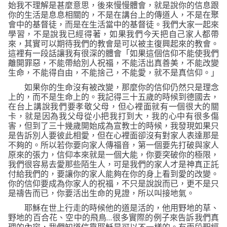
始我不理解是甚麼意思，後來慢慢體會，就是說你的信息跟
你的生活是息息相關的，不是在講台上的傳道人，不是在聚
會中的基督徒，而是在生活當中的基督徒。我們大家一起來
學習，不是說我已經得著，如果我們今天把自己家人都帶
來，其實可以期待我們的教會是可以被主復興起來的教會。
這裡有一段話讓我有很深的體會
「
如果這個信仰不能使我們
離開罪惡，不能帶給別人祝福，不能活出真善美，不能改變
生命，不能得自由，不能捨己，不能愛，就不是真信仰。
」
如果你的生命沒有被改變，那麼你的信仰仍然只是理念
上的，而不是生命上的。我記得三十五歲的時候到德國去，
在台上講說我們要孝敬父母，但心裡面就有一個很大的關
卡，就是因為我父母從小把我打到大，我的心中有很多傷
害，但到了三十幾歲開始成為宣教士的時候，我發現如果只
是告訴別人要彼此相愛，但在心裡面卻沒有對家人表達那是
不夠的。所以若你要向家人傳福音，第一個要先打破與家人
原來的張力，信仰本來就是一個大能，你要突破你的極限，
我們很容易去愛那些陌生人，可是我們的家人才是神真正託
付給我們的，要讓你的家人能夠在你的身上看到愛的改變。
你的信仰要成為你家人的祝福，不只是說說而已，更不是只
是禱告而已，你要活出生命的見證，所以叫接地氣。
耶穌在世上行走的時候他的道是活的，他用野地的草、
…
野地的百合花、空中的飛鳥
很多實際的例子來告訴我們真