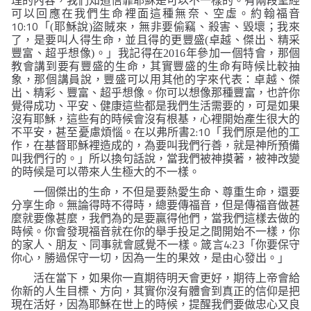
理的內容，我們知道信靠耶穌是可以不一樣的。有兩段聖經
可以回應在我們生命裡面這種無奈、空虛。約翰福音
10:10
「(耶穌說)盜賊來，無非要偷竊、殺害、毀壞；我來
了，是要叫人得生命，並且得的更豐盛(卓越、傑出、精采
豐富、超乎想像)。」
我記得在2016年參加一個特會，那個
教會講到要有豐盛的生命，其實豐盛的生命有時候比較抽
象，那個講員說，豐盛可以用其他的字來代表：卓越、傑
出、精彩、豐富、超乎想像。你可以想像那種豐富，
也許你
覺得成功、平安、健康這些都是我們生活需要的，可是如果
沒有耶穌，這些有的時候會沒有根基，心裡開始產生很大的
2:10
不平安，甚至憂慮煩惱。在以弗所書
「我們原是他的工
作，在基督耶穌裡造成的，為要叫我們行善，就是神所預備
叫我們行的。」
所以換句話說，當我們被神摸著，被神改變
的時候是可以帶來人生極大的不一樣。
一個傑出的生命，不但是要熱愛生命、尊重生命，還要
分享生命。無論得時不得時，總要傳福音，但是傳福音做甚
麼就要像甚麼，我們為的是要贏得他們，當我們這樣去做的
時候。你會發現福音就在你的舉手投足之間開始不一樣，你
4:23
的家人、朋友、同事就會感覺不一樣。箴言
「你要保守
你心，勝過保守一切，因為一生的果效，是由心發出。」
活在當下，如果你一直期待明天會更好，期待上帝會給
你新的人生目標、方向，其實你沒有體會到真正的信仰是把
現在活好，因為耶穌在世上的時候，提醒我們要做忠心又良