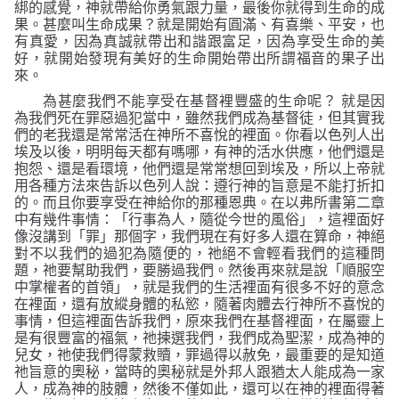
綁的感覺，神就帶給你勇氣跟力量，最後你就得到生命的成
果。甚麼叫生命成果
？
就是開始有圓滿、有喜樂、平安，也
有真愛，因為真誠就帶出和諧跟富足，因為享受生命的美
好，就開始發現有美好的生命開始帶出所謂福音的果子出
來。
為甚麼我們不能享受在基督裡豐盛的生命呢
？
就是因
為我們死在罪惡過犯當中，雖然我們成為基督徒，但其實我
們的老我還是常常活在神所不喜悅的裡面。你看以色列人出
埃及以後，明明每天都有嗎哪，有神的活水供應，他們還是
抱怨、還是看環境，他們還是常常想回到埃及，所以上帝就
用各種方法來告訴以色列人說
：
遵行神的旨意是不能打折扣
的。而且你要享受在神給你的那種恩典。在以弗所書第二章
中有幾件事情：
「行事為人，隨從今世的風俗」
，這裡面好
像沒講到
「
罪
」
那個字，我們現在有好多人還在算命，神絕
對不以我們的過犯為隨便的，祂絕不會輕看我們的這種問
題，祂要幫助我們，要勝過我們。然後再來就是說
「順服空
中掌權者的首領」
，就是我們的生活裡面有很多不好的意念
在裡面，還有放縱身體的私慾，隨著肉體去行神所不喜悅的
事情，但這裡面告訴我們，原來我們在基督裡面，在屬靈上
是有很豐富的福氣，祂揀選我們，我們成為聖潔，成為神的
兒女，祂使我們得蒙救贖，罪過得以赦免，最重要的是知道
祂旨意的奧秘，當時的奧秘就是外邦人跟猶太人能成為一家
人，成為神的肢體，然後不僅如此，還可以在神的裡面得著